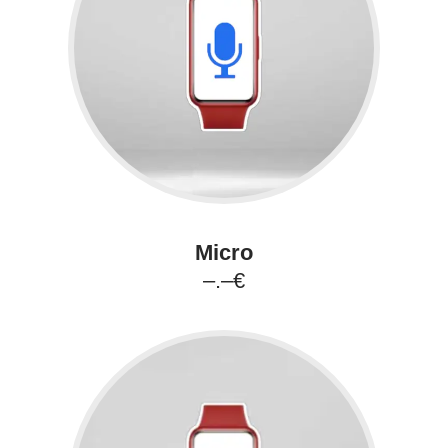
Micro
–.–€