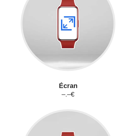
Écran
–.–€