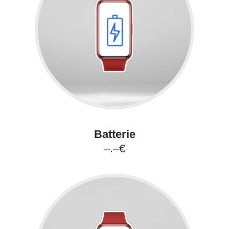
Batterie
–.–€