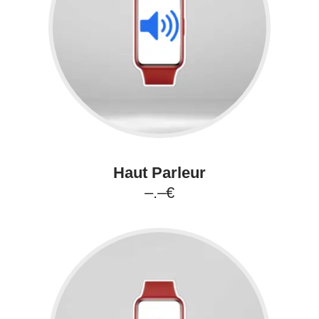
Haut Parleur
–.–€