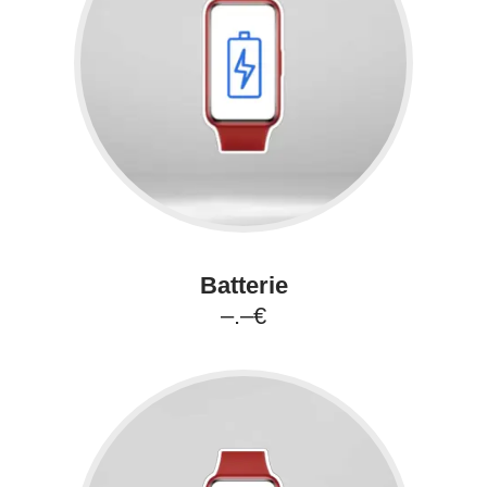
Batterie
–.–€