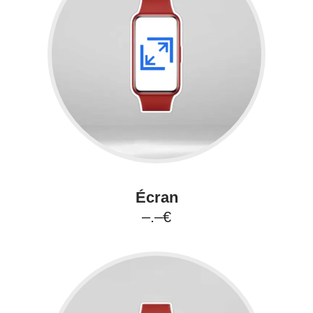
Écran
–.–€