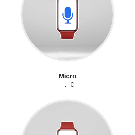
Micro
–.–€