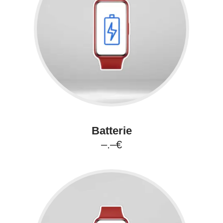
Batterie
–.–€