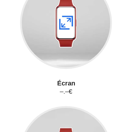
Écran
–.–€