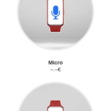
Micro
–.–€