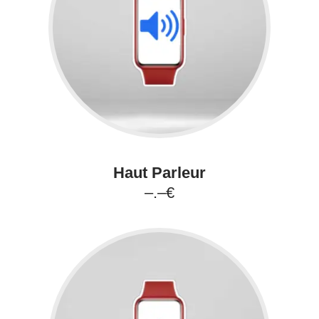
Haut Parleur
–.–€