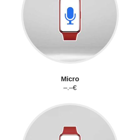
Micro
–.–€