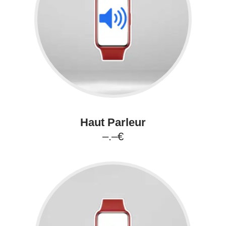
Haut Parleur
–.–€