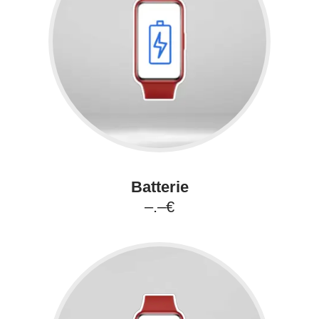
Batterie
–.–€