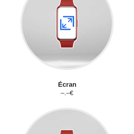
Écran
–.–€