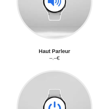
Haut Parleur
–.–€