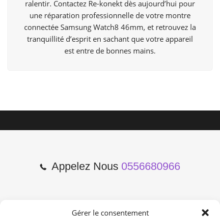
ralentir. Contactez Re-konekt dès aujourd’hui pour
une réparation professionnelle de votre montre
connectée Samsung Watch8 46mm, et retrouvez la
tranquillité d’esprit en sachant que votre appareil
est entre de bonnes mains.
Appelez Nous
0556680966
Gérer le consentement
2 Cours de l'Yser 33800