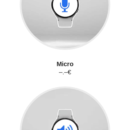
Micro
–.–€