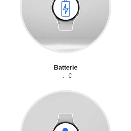
Batterie
–.–€