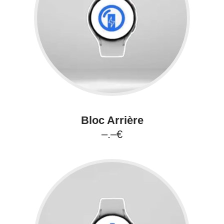
Bloc Arrière
–.–€