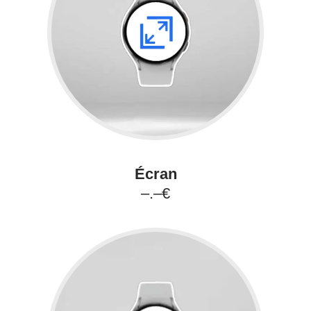
Écran
–.–€