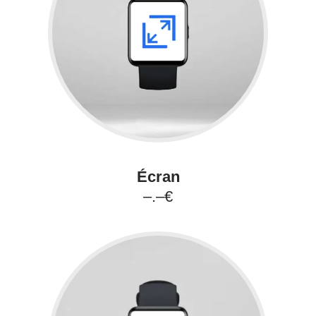
Écran
–.–€