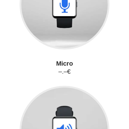
Micro
–.–€