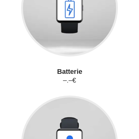
Batterie
–.–€