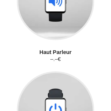
Haut Parleur
–.–€