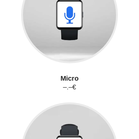
Micro
–.–€