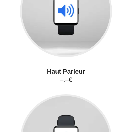
Haut Parleur
–.–€