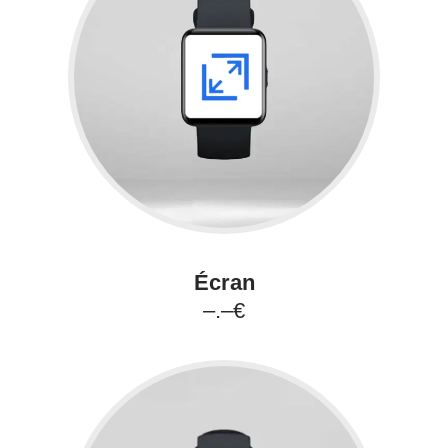
Écran
–.–€