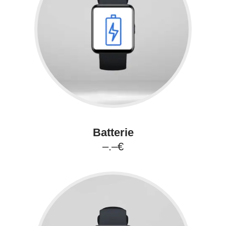
Batterie
–.–€