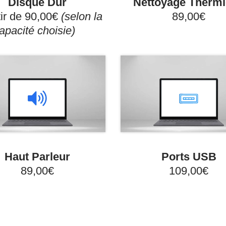
Disque Dûr
Nettoyage Therm
tir de 90,00€
(selon la
89,00€
apacité choisie)
Haut Parleur
Ports USB
89,00€
109,00€