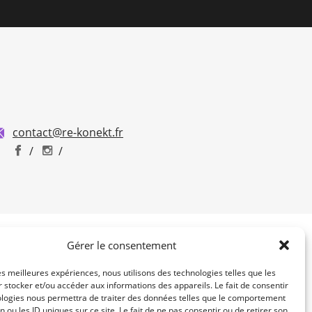
contact@re-konekt.fr
/
/
Gérer le consentement
les meilleures expériences, nous utilisons des technologies telles que les
 stocker et/ou accéder aux informations des appareils. Le fait de consentir
ologies nous permettra de traiter des données telles que le comportement
n ou les ID uniques sur ce site. Le fait de ne pas consentir ou de retirer son