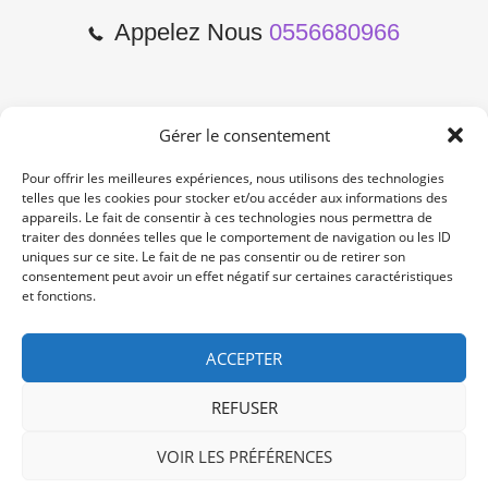
Appelez Nous
0556680966
Gérer le consentement
2 Cours de l'Yser 33800
Bordeaux
Pour offrir les meilleures expériences, nous utilisons des technologies
telles que les cookies pour stocker et/ou accéder aux informations des
appareils. Le fait de consentir à ces technologies nous permettra de
Lun-Samedi: 10:00 -19:00
traiter des données telles que le comportement de navigation ou les ID
Non Stop
uniques sur ce site. Le fait de ne pas consentir ou de retirer son
consentement peut avoir un effet négatif sur certaines caractéristiques
et fonctions.
contact@re-konekt.fr
/
/
ACCEPTER
REFUSER
VOIR LES PRÉFÉRENCES
© 2024 RE KONEKT. All Rights Reserved.