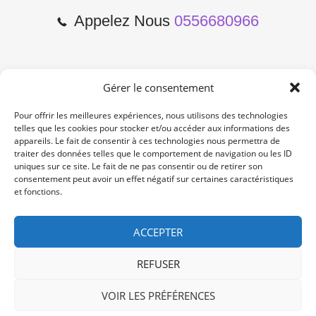
Appelez Nous
0556680966
Gérer le consentement
2 Cours de l'Yser 33800
Bordeaux
Pour offrir les meilleures expériences, nous utilisons des technologies
telles que les cookies pour stocker et/ou accéder aux informations des
appareils. Le fait de consentir à ces technologies nous permettra de
Lun-Samedi: 10:00 -19:00
traiter des données telles que le comportement de navigation ou les ID
Non Stop
uniques sur ce site. Le fait de ne pas consentir ou de retirer son
consentement peut avoir un effet négatif sur certaines caractéristiques
et fonctions.
contact@re-konekt.fr
/
/
ACCEPTER
REFUSER
VOIR LES PRÉFÉRENCES
© 2024 RE KONEKT. All Rights Reserved.