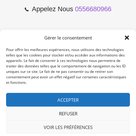
Appelez Nous
0556680966
Gérer le consentement
2 Cours de l'Yser 33800
Bordeaux
Pour offrir les meilleures expériences, nous utilisons des technologies
telles que les cookies pour stocker et/ou accéder aux informations des
appareils. Le fait de consentir à ces technologies nous permettra de
Lun-Samedi: 10:00 -19:00
traiter des données telles que le comportement de navigation ou les ID
Non Stop
uniques sur ce site. Le fait de ne pas consentir ou de retirer son
consentement peut avoir un effet négatif sur certaines caractéristiques
et fonctions.
contact@re-konekt.fr
/
/
ACCEPTER
REFUSER
VOIR LES PRÉFÉRENCES
© 2024 RE KONEKT. All Rights Reserved.