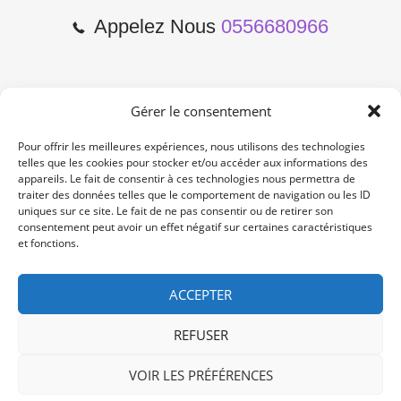
Appelez Nous
0556680966
Gérer le consentement
2 Cours de l'Yser 33800
Bordeaux
Pour offrir les meilleures expériences, nous utilisons des technologies
telles que les cookies pour stocker et/ou accéder aux informations des
appareils. Le fait de consentir à ces technologies nous permettra de
Lun-Samedi: 10:00 -19:00
traiter des données telles que le comportement de navigation ou les ID
Non Stop
uniques sur ce site. Le fait de ne pas consentir ou de retirer son
consentement peut avoir un effet négatif sur certaines caractéristiques
et fonctions.
contact@re-konekt.fr
/
/
ACCEPTER
REFUSER
VOIR LES PRÉFÉRENCES
© 2024 RE KONEKT. All Rights Reserved.