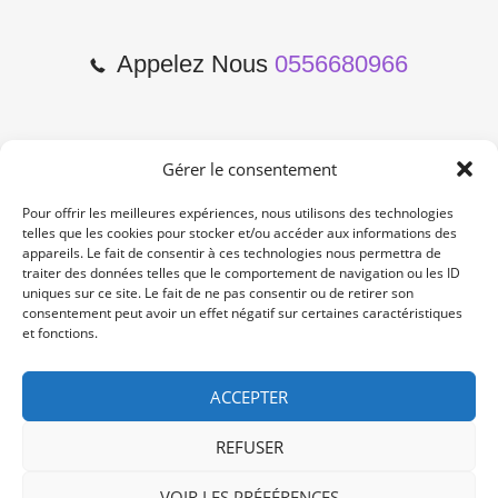
Appelez Nous
0556680966
Gérer le consentement
2 Cours de l'Yser 33800
Bordeaux
Pour offrir les meilleures expériences, nous utilisons des technologies
telles que les cookies pour stocker et/ou accéder aux informations des
appareils. Le fait de consentir à ces technologies nous permettra de
Lun-Samedi: 10:00 -19:00
traiter des données telles que le comportement de navigation ou les ID
Non Stop
uniques sur ce site. Le fait de ne pas consentir ou de retirer son
consentement peut avoir un effet négatif sur certaines caractéristiques
et fonctions.
contact@re-konekt.fr
/
/
ACCEPTER
REFUSER
VOIR LES PRÉFÉRENCES