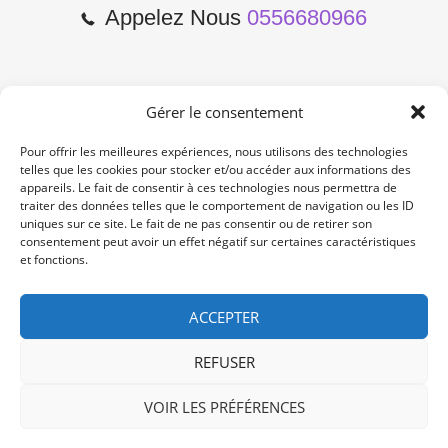
Appelez Nous
0556680966
Gérer le consentement
2 Cours de l'Yser 33800
Bordeaux
Pour offrir les meilleures expériences, nous utilisons des technologies
telles que les cookies pour stocker et/ou accéder aux informations des
appareils. Le fait de consentir à ces technologies nous permettra de
Lun-Samedi: 10:00 -19:00
traiter des données telles que le comportement de navigation ou les ID
Non Stop
uniques sur ce site. Le fait de ne pas consentir ou de retirer son
consentement peut avoir un effet négatif sur certaines caractéristiques
et fonctions.
contact@re-konekt.fr
/
/
ACCEPTER
REFUSER
VOIR LES PRÉFÉRENCES
© 2024 RE KONEKT. All Rights Reserved.