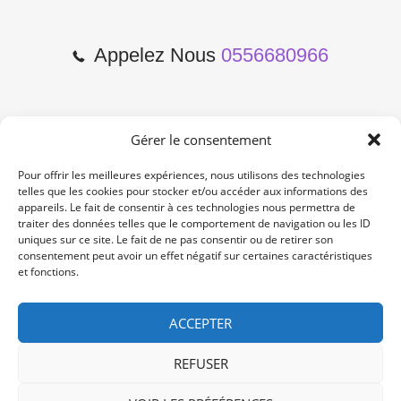
Appelez Nous
0556680966
Gérer le consentement
2 Cours de l'Yser 33800
Bordeaux
Pour offrir les meilleures expériences, nous utilisons des technologies
telles que les cookies pour stocker et/ou accéder aux informations des
appareils. Le fait de consentir à ces technologies nous permettra de
Lun-Samedi: 10:00 -19:00
traiter des données telles que le comportement de navigation ou les ID
Non Stop
uniques sur ce site. Le fait de ne pas consentir ou de retirer son
consentement peut avoir un effet négatif sur certaines caractéristiques
et fonctions.
contact@re-konekt.fr
/
/
ACCEPTER
REFUSER