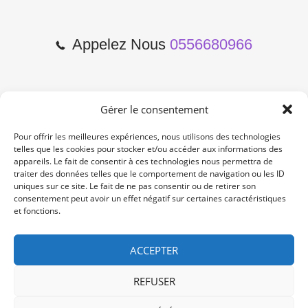
Appelez Nous
0556680966
Gérer le consentement
2 Cours de l'Yser 33800
Bordeaux
Pour offrir les meilleures expériences, nous utilisons des technologies
telles que les cookies pour stocker et/ou accéder aux informations des
appareils. Le fait de consentir à ces technologies nous permettra de
Lun-Samedi: 10:00 -19:00
traiter des données telles que le comportement de navigation ou les ID
Non Stop
uniques sur ce site. Le fait de ne pas consentir ou de retirer son
consentement peut avoir un effet négatif sur certaines caractéristiques
et fonctions.
contact@re-konekt.fr
/
/
ACCEPTER
REFUSER