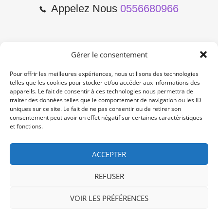
Appelez Nous
0556680966
Gérer le consentement
2 Cours de l'Yser 33800
Bordeaux
Pour offrir les meilleures expériences, nous utilisons des technologies
telles que les cookies pour stocker et/ou accéder aux informations des
appareils. Le fait de consentir à ces technologies nous permettra de
Lun-Samedi: 10:00 -19:00
traiter des données telles que le comportement de navigation ou les ID
Non Stop
uniques sur ce site. Le fait de ne pas consentir ou de retirer son
consentement peut avoir un effet négatif sur certaines caractéristiques
et fonctions.
contact@re-konekt.fr
/
/
ACCEPTER
REFUSER
VOIR LES PRÉFÉRENCES
© 2024 RE KONEKT. All Rights Reserved.