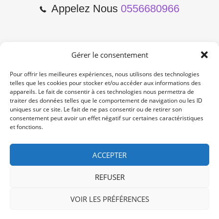
Appelez Nous
0556680966
Gérer le consentement
2 Cours de l'Yser 33800
Bordeaux
Pour offrir les meilleures expériences, nous utilisons des technologies
telles que les cookies pour stocker et/ou accéder aux informations des
appareils. Le fait de consentir à ces technologies nous permettra de
Lun-Samedi: 10:00 -19:00
traiter des données telles que le comportement de navigation ou les ID
Non Stop
uniques sur ce site. Le fait de ne pas consentir ou de retirer son
consentement peut avoir un effet négatif sur certaines caractéristiques
et fonctions.
contact@re-konekt.fr
/
/
ACCEPTER
REFUSER
VOIR LES PRÉFÉRENCES
© 2024 RE KONEKT. All Rights Reserved.