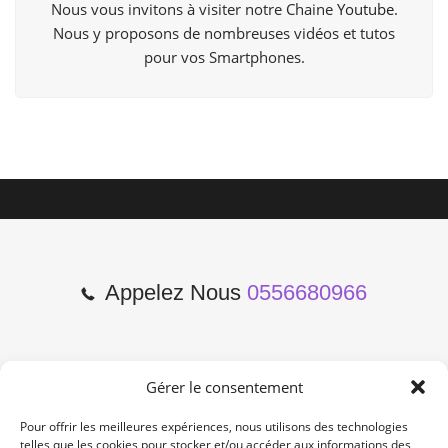
Nous vous invitons à visiter notre Chaine
Youtube
.
Nous y proposons de nombreuses vidéos et tutos
pour vos Smartphones.
Appelez Nous
0556680966
Gérer le consentement
2 Cours de l'Yser 33800
Bordeaux
Pour offrir les meilleures expériences, nous utilisons des technologies
telles que les cookies pour stocker et/ou accéder aux informations des