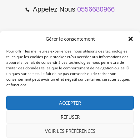
Appelez Nous
0556680966
Gérer le consentement
2 Cours de l'Yser 33800
Bordeaux
Pour offrir les meilleures expériences, nous utilisons des technologies
telles que les cookies pour stocker et/ou accéder aux informations des
appareils. Le fait de consentir à ces technologies nous permettra de
Lun-Samedi: 10:00 -19:00
traiter des données telles que le comportement de navigation ou les ID
Non Stop
uniques sur ce site. Le fait de ne pas consentir ou de retirer son
consentement peut avoir un effet négatif sur certaines caractéristiques
et fonctions.
contact@re-konekt.fr
/
/
ACCEPTER
REFUSER
VOIR LES PRÉFÉRENCES
© 2024 RE KONEKT. All Rights Reserved.