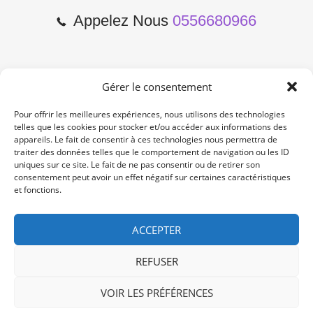
Appelez Nous
0556680966
Gérer le consentement
2 Cours de l'Yser 33800
Bordeaux
Pour offrir les meilleures expériences, nous utilisons des technologies
telles que les cookies pour stocker et/ou accéder aux informations des
appareils. Le fait de consentir à ces technologies nous permettra de
Lun-Samedi: 10:00 -19:00
traiter des données telles que le comportement de navigation ou les ID
Non Stop
uniques sur ce site. Le fait de ne pas consentir ou de retirer son
consentement peut avoir un effet négatif sur certaines caractéristiques
et fonctions.
contact@re-konekt.fr
/
/
ACCEPTER
REFUSER
VOIR LES PRÉFÉRENCES
© 2024 RE KONEKT. All Rights Reserved.