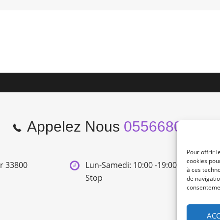
Appelez Nous
0556680966
Pour offrir 
cookies pour
er 33800
Lun-Samedi: 10:00 -19:00 Non
à ces techn
Stop
de navigatio
consentement
ACC