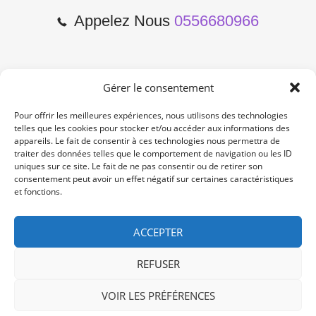
Appelez Nous
0556680966
Gérer le consentement
2 Cours de l'Yser 33800
Bordeaux
Pour offrir les meilleures expériences, nous utilisons des technologies
telles que les cookies pour stocker et/ou accéder aux informations des
appareils. Le fait de consentir à ces technologies nous permettra de
Lun-Samedi: 10:00 -19:00
traiter des données telles que le comportement de navigation ou les ID
Non Stop
uniques sur ce site. Le fait de ne pas consentir ou de retirer son
consentement peut avoir un effet négatif sur certaines caractéristiques
et fonctions.
contact@re-konekt.fr
/
/
ACCEPTER
REFUSER
VOIR LES PRÉFÉRENCES
© 2024 RE KONEKT. All Rights Reserved.