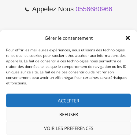
Appelez Nous
0556680966
Gérer le consentement
2 Cours de l'Yser 33800
Bordeaux
Pour offrir les meilleures expériences, nous utilisons des technologies
telles que les cookies pour stocker et/ou accéder aux informations des
appareils. Le fait de consentir à ces technologies nous permettra de
Lun-Samedi: 10:00 -19:00
traiter des données telles que le comportement de navigation ou les ID
Non Stop
uniques sur ce site. Le fait de ne pas consentir ou de retirer son
consentement peut avoir un effet négatif sur certaines caractéristiques
et fonctions.
contact@re-konekt.fr
/
/
ACCEPTER
REFUSER
VOIR LES PRÉFÉRENCES
© 2024 RE KONEKT. All Rights Reserved.