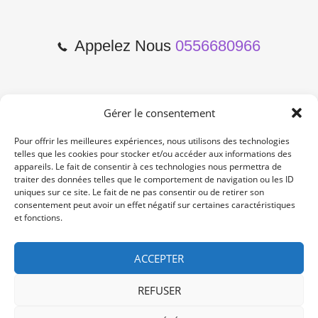
Appelez Nous
0556680966
Gérer le consentement
2 Cours de l'Yser 33800
Bordeaux
Pour offrir les meilleures expériences, nous utilisons des technologies
telles que les cookies pour stocker et/ou accéder aux informations des
appareils. Le fait de consentir à ces technologies nous permettra de
Lun-Samedi: 10:00 -19:00
traiter des données telles que le comportement de navigation ou les ID
Non Stop
uniques sur ce site. Le fait de ne pas consentir ou de retirer son
consentement peut avoir un effet négatif sur certaines caractéristiques
et fonctions.
contact@re-konekt.fr
/
/
ACCEPTER
REFUSER