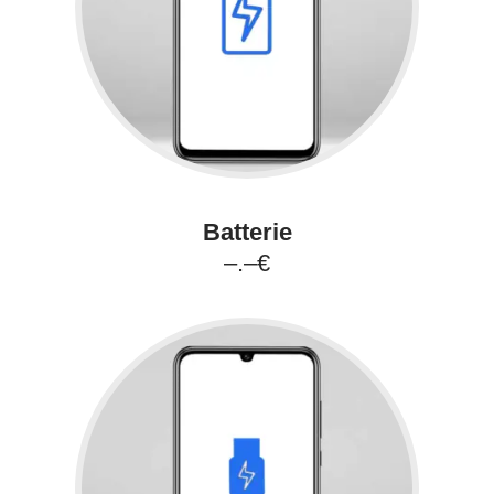
Batterie
–.–€