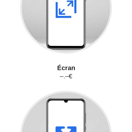
Écran
–.–€