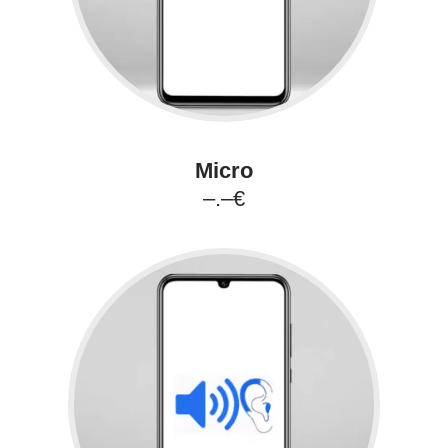
Micro
–.–€