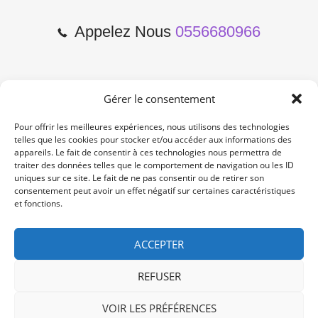
Appelez Nous
0556680966
Gérer le consentement
2 Cours de l'Yser 33800
Bordeaux
Pour offrir les meilleures expériences, nous utilisons des technologies
telles que les cookies pour stocker et/ou accéder aux informations des
appareils. Le fait de consentir à ces technologies nous permettra de
Lun-Samedi: 10:00 -19:00
traiter des données telles que le comportement de navigation ou les ID
Non Stop
uniques sur ce site. Le fait de ne pas consentir ou de retirer son
consentement peut avoir un effet négatif sur certaines caractéristiques
et fonctions.
contact@re-konekt.fr
/
/
ACCEPTER
REFUSER
VOIR LES PRÉFÉRENCES