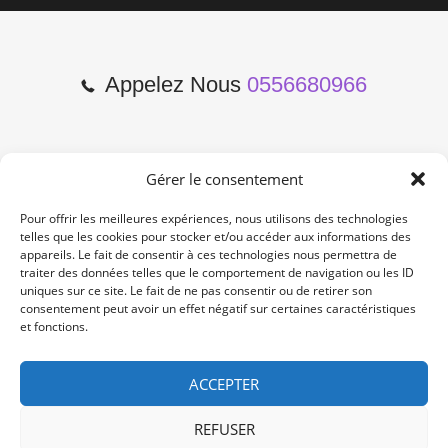
Appelez Nous
0556680966
Gérer le consentement
2 Cours de l'Yser 33800
Bordeaux
Pour offrir les meilleures expériences, nous utilisons des technologies
telles que les cookies pour stocker et/ou accéder aux informations des
appareils. Le fait de consentir à ces technologies nous permettra de
Lun-Samedi: 10:00 -19:00
traiter des données telles que le comportement de navigation ou les ID
Non Stop
uniques sur ce site. Le fait de ne pas consentir ou de retirer son
consentement peut avoir un effet négatif sur certaines caractéristiques
et fonctions.
contact@re-konekt.fr
/
/
ACCEPTER
REFUSER