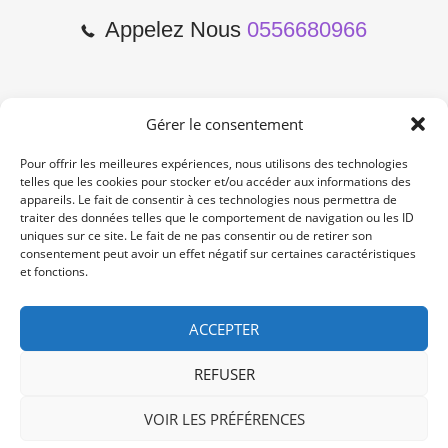
Appelez Nous
0556680966
Gérer le consentement
2 Cours de l'Yser 33800
Bordeaux
Pour offrir les meilleures expériences, nous utilisons des technologies
telles que les cookies pour stocker et/ou accéder aux informations des
appareils. Le fait de consentir à ces technologies nous permettra de
Lun-Samedi: 10:00 -19:00
traiter des données telles que le comportement de navigation ou les ID
Non Stop
uniques sur ce site. Le fait de ne pas consentir ou de retirer son
consentement peut avoir un effet négatif sur certaines caractéristiques
et fonctions.
contact@re-konekt.fr
/
/
ACCEPTER
REFUSER
VOIR LES PRÉFÉRENCES
© 2024 RE KONEKT. All Rights Reserved.