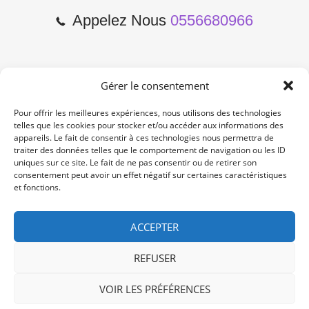
Appelez Nous
0556680966
Gérer le consentement
2 Cours de l'Yser 33800
Bordeaux
Pour offrir les meilleures expériences, nous utilisons des technologies
telles que les cookies pour stocker et/ou accéder aux informations des
appareils. Le fait de consentir à ces technologies nous permettra de
Lun-Samedi: 10:00 -19:00
traiter des données telles que le comportement de navigation ou les ID
Non Stop
uniques sur ce site. Le fait de ne pas consentir ou de retirer son
consentement peut avoir un effet négatif sur certaines caractéristiques
et fonctions.
contact@re-konekt.fr
/
/
ACCEPTER
REFUSER
VOIR LES PRÉFÉRENCES
© 2024 RE KONEKT. All Rights Reserved.