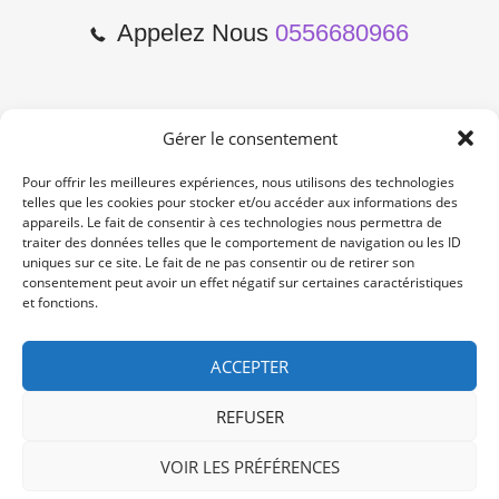
Appelez Nous
0556680966
Gérer le consentement
2 Cours de l'Yser 33800
Bordeaux
Pour offrir les meilleures expériences, nous utilisons des technologies
telles que les cookies pour stocker et/ou accéder aux informations des
appareils. Le fait de consentir à ces technologies nous permettra de
Lun-Samedi: 10:00 -19:00
traiter des données telles que le comportement de navigation ou les ID
Non Stop
uniques sur ce site. Le fait de ne pas consentir ou de retirer son
consentement peut avoir un effet négatif sur certaines caractéristiques
et fonctions.
contact@re-konekt.fr
/
/
ACCEPTER
REFUSER
VOIR LES PRÉFÉRENCES
© 2024 RE KONEKT. All Rights Reserved.