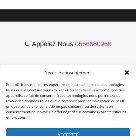
Appelez Nous
0556680966
Gérer le consentement
2 Cours de l'Yser 33800
Bordeaux
Pour offrir les meilleures expériences, nous utilisons des technologies
telles que les cookies pour stocker et/ou accéder aux informations des
appareils. Le fait de consentir à ces technologies nous permettra de
Lun-Samedi: 10:00 -19:00
traiter des données telles que le comportement de navigation ou les ID
Non Stop
uniques sur ce site. Le fait de ne pas consentir ou de retirer son
consentement peut avoir un effet négatif sur certaines caractéristiques
et fonctions.
contact@re-konekt.fr
/
/
ACCEPTER