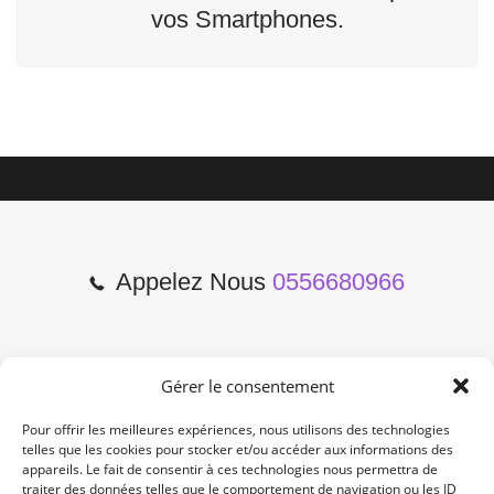
vos Smartphones.
Appelez Nous
0556680966
Gérer le consentement
2 Cours de l'Yser 33800
Bordeaux
Pour offrir les meilleures expériences, nous utilisons des technologies
telles que les cookies pour stocker et/ou accéder aux informations des
appareils. Le fait de consentir à ces technologies nous permettra de
Lun-Samedi: 10:00 -19:00
traiter des données telles que le comportement de navigation ou les ID