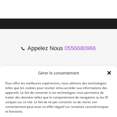
Appelez Nous
0556680966
Gérer le consentement
2 Cours de l'Yser 33800
Bordeaux
Pour offrir les meilleures expériences, nous utilisons des technologies
telles que les cookies pour stocker et/ou accéder aux informations des
appareils. Le fait de consentir à ces technologies nous permettra de
Lun-Samedi: 10:00 -19:00
traiter des données telles que le comportement de navigation ou les ID
Non Stop
uniques sur ce site. Le fait de ne pas consentir ou de retirer son
consentement peut avoir un effet négatif sur certaines caractéristiques
et fonctions.
contact@re-konekt.fr