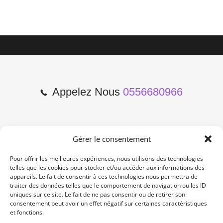
Appelez Nous
0556680966
Gérer le consentement
2 Cours de l'Yser 33800
Bordeaux
Pour offrir les meilleures expériences, nous utilisons des technologies
telles que les cookies pour stocker et/ou accéder aux informations des
appareils. Le fait de consentir à ces technologies nous permettra de
Lun-Samedi: 10:00 -19:00
traiter des données telles que le comportement de navigation ou les ID
Non Stop
uniques sur ce site. Le fait de ne pas consentir ou de retirer son
consentement peut avoir un effet négatif sur certaines caractéristiques
et fonctions.
contact@re-konekt.fr