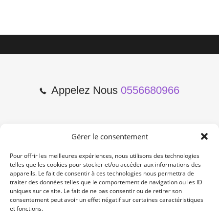
Appelez Nous
0556680966
Gérer le consentement
2 Cours de l'Yser 33800
Bordeaux
Pour offrir les meilleures expériences, nous utilisons des technologies
telles que les cookies pour stocker et/ou accéder aux informations des
appareils. Le fait de consentir à ces technologies nous permettra de
Lun-Samedi: 10:00 -19:00
traiter des données telles que le comportement de navigation ou les ID
Non Stop
uniques sur ce site. Le fait de ne pas consentir ou de retirer son
consentement peut avoir un effet négatif sur certaines caractéristiques
et fonctions.
contact@re-konekt.fr