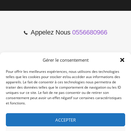
Appelez Nous
0556680966
Gérer le consentement
2 Cours de l'Yser 33800
Bordeaux
Pour offrir les meilleures expériences, nous utilisons des technologies
telles que les cookies pour stocker et/ou accéder aux informations des
appareils. Le fait de consentir à ces technologies nous permettra de
Lun-Samedi: 10:00 -19:00
traiter des données telles que le comportement de navigation ou les ID
Non Stop
uniques sur ce site. Le fait de ne pas consentir ou de retirer son
consentement peut avoir un effet négatif sur certaines caractéristiques
et fonctions.
contact@re-konekt.fr
/
/
ACCEPTER