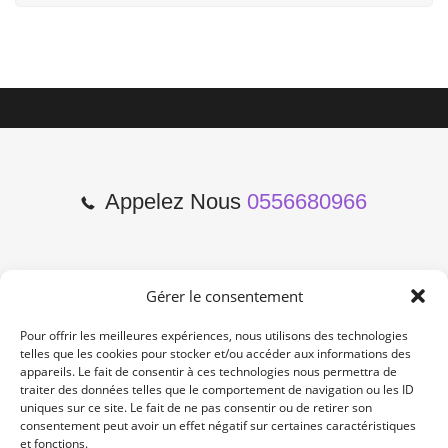
Appelez Nous
0556680966
Gérer le consentement
2 Cours de l'Yser 33800
Bordeaux
Pour offrir les meilleures expériences, nous utilisons des technologies
telles que les cookies pour stocker et/ou accéder aux informations des
appareils. Le fait de consentir à ces technologies nous permettra de
Lun-Samedi: 10:00 -19:00
traiter des données telles que le comportement de navigation ou les ID
Non Stop
uniques sur ce site. Le fait de ne pas consentir ou de retirer son
consentement peut avoir un effet négatif sur certaines caractéristiques
et fonctions.
contact@re-konekt.fr