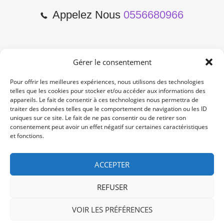
Appelez Nous
0556680966
Gérer le consentement
2 Cours de l'Yser 33800
Bordeaux
Pour offrir les meilleures expériences, nous utilisons des technologies
telles que les cookies pour stocker et/ou accéder aux informations des
appareils. Le fait de consentir à ces technologies nous permettra de
Lun-Samedi: 10:00 -19:00
traiter des données telles que le comportement de navigation ou les ID
Non Stop
uniques sur ce site. Le fait de ne pas consentir ou de retirer son
consentement peut avoir un effet négatif sur certaines caractéristiques
et fonctions.
contact@re-konekt.fr
/
/
ACCEPTER
REFUSER
VOIR LES PRÉFÉRENCES
© 2024 RE KONEKT. All Rights Reserved.