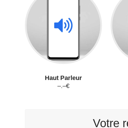
Haut Parleur
–.–€
Votre r