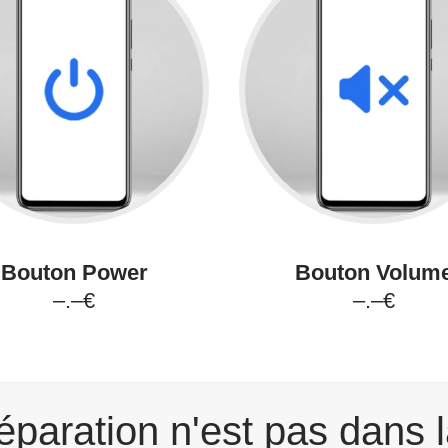
Bouton Power
Bouton Volum
–.–€
–.–€
éparation n'est pas dans l