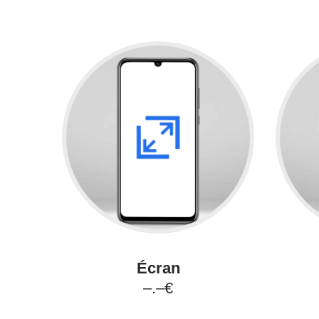
Écran
–.–€