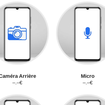
Caméra Arrière
Micro
–.–€
–.–€