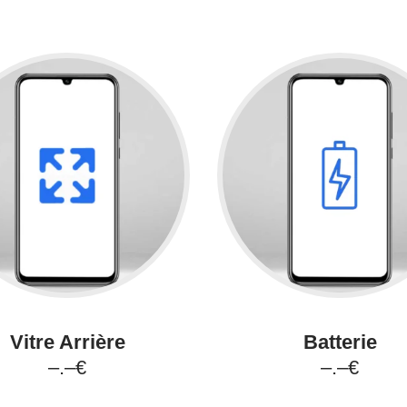
Vitre Arrière
Batterie
–.–€
–.–€