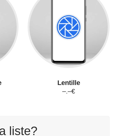
e
Lentille
–.–€
a liste?