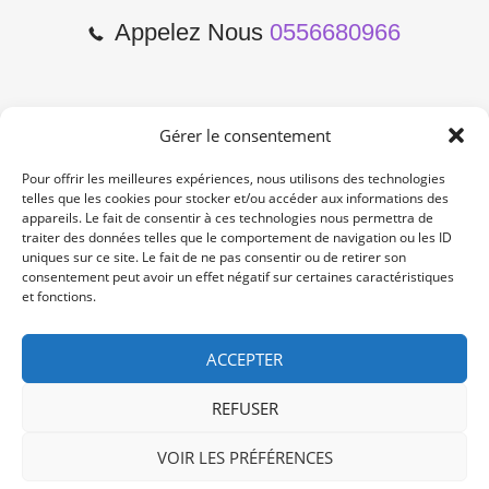
Appelez Nous
0556680966
Gérer le consentement
2 Cours de l'Yser 33800
Bordeaux
Pour offrir les meilleures expériences, nous utilisons des technologies
telles que les cookies pour stocker et/ou accéder aux informations des
appareils. Le fait de consentir à ces technologies nous permettra de
Lun-Samedi: 10:00 -19:00
traiter des données telles que le comportement de navigation ou les ID
Non Stop
uniques sur ce site. Le fait de ne pas consentir ou de retirer son
consentement peut avoir un effet négatif sur certaines caractéristiques
et fonctions.
contact@re-konekt.fr
/
/
ACCEPTER
REFUSER
VOIR LES PRÉFÉRENCES
© 2024 RE KONEKT. All Rights Reserved.