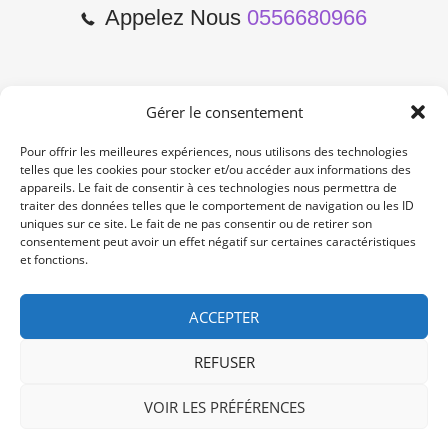
Appelez Nous
0556680966
Gérer le consentement
2 Cours de l'Yser 33800
Bordeaux
Pour offrir les meilleures expériences, nous utilisons des technologies
telles que les cookies pour stocker et/ou accéder aux informations des
appareils. Le fait de consentir à ces technologies nous permettra de
Lun-Samedi: 10:00 -19:00
traiter des données telles que le comportement de navigation ou les ID
Non Stop
uniques sur ce site. Le fait de ne pas consentir ou de retirer son
consentement peut avoir un effet négatif sur certaines caractéristiques
et fonctions.
contact@re-konekt.fr
/
/
ACCEPTER
REFUSER
VOIR LES PRÉFÉRENCES
© 2024 RE KONEKT. All Rights Reserved.