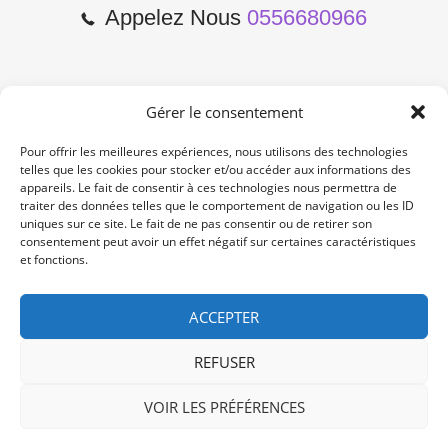
Appelez Nous
0556680966
Gérer le consentement
2 Cours de l'Yser 33800
Bordeaux
Pour offrir les meilleures expériences, nous utilisons des technologies
telles que les cookies pour stocker et/ou accéder aux informations des
appareils. Le fait de consentir à ces technologies nous permettra de
Lun-Samedi: 10:00 -19:00
traiter des données telles que le comportement de navigation ou les ID
Non Stop
uniques sur ce site. Le fait de ne pas consentir ou de retirer son
consentement peut avoir un effet négatif sur certaines caractéristiques
et fonctions.
contact@re-konekt.fr
/
/
ACCEPTER
REFUSER
VOIR LES PRÉFÉRENCES
© 2024 RE KONEKT. All Rights Reserved.