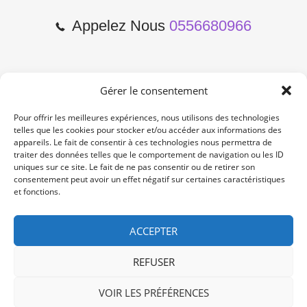
Appelez Nous
0556680966
Gérer le consentement
2 Cours de l'Yser 33800
Bordeaux
Pour offrir les meilleures expériences, nous utilisons des technologies
telles que les cookies pour stocker et/ou accéder aux informations des
appareils. Le fait de consentir à ces technologies nous permettra de
Lun-Samedi: 10:00 -19:00
traiter des données telles que le comportement de navigation ou les ID
Non Stop
uniques sur ce site. Le fait de ne pas consentir ou de retirer son
consentement peut avoir un effet négatif sur certaines caractéristiques
et fonctions.
contact@re-konekt.fr
/
/
ACCEPTER
REFUSER
VOIR LES PRÉFÉRENCES