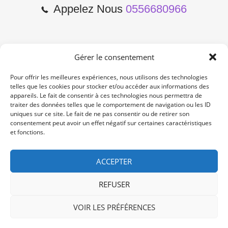
Appelez Nous
0556680966
Gérer le consentement
2 Cours de l'Yser 33800
Bordeaux
Pour offrir les meilleures expériences, nous utilisons des technologies
telles que les cookies pour stocker et/ou accéder aux informations des
appareils. Le fait de consentir à ces technologies nous permettra de
Lun-Samedi: 10:00 -19:00
traiter des données telles que le comportement de navigation ou les ID
Non Stop
uniques sur ce site. Le fait de ne pas consentir ou de retirer son
consentement peut avoir un effet négatif sur certaines caractéristiques
et fonctions.
contact@re-konekt.fr
/
/
ACCEPTER
REFUSER
VOIR LES PRÉFÉRENCES
© 2024 RE KONEKT. All Rights Reserved.