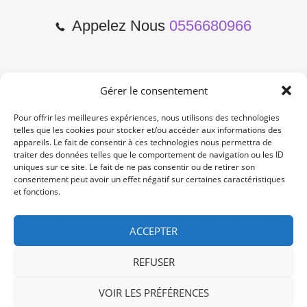
Appelez Nous
0556680966
Gérer le consentement
2 Cours de l'Yser 33800
Bordeaux
Pour offrir les meilleures expériences, nous utilisons des technologies
telles que les cookies pour stocker et/ou accéder aux informations des
appareils. Le fait de consentir à ces technologies nous permettra de
Lun-Samedi: 10:00 -19:00
traiter des données telles que le comportement de navigation ou les ID
Non Stop
uniques sur ce site. Le fait de ne pas consentir ou de retirer son
consentement peut avoir un effet négatif sur certaines caractéristiques
et fonctions.
contact@re-konekt.fr
/
/
ACCEPTER
REFUSER
VOIR LES PRÉFÉRENCES