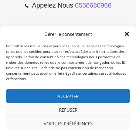
Appelez Nous
0556680966
Gérer le consentement
2 Cours de l'Yser 33800
Bordeaux
Pour offrir les meilleures expériences, nous utilisons des technologies
telles que les cookies pour stocker et/ou accéder aux informations des
appareils. Le fait de consentir à ces technologies nous permettra de
Lun-Samedi: 10:00 -19:00
traiter des données telles que le comportement de navigation ou les ID
Non Stop
uniques sur ce site. Le fait de ne pas consentir ou de retirer son
consentement peut avoir un effet négatif sur certaines caractéristiques
et fonctions.
contact@re-konekt.fr
/
/
ACCEPTER
REFUSER
VOIR LES PRÉFÉRENCES
© 2024 RE KONEKT. All Rights Reserved.