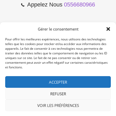
Appelez Nous
0556680966
Gérer le consentement
2 Cours de l'Yser 33800
Bordeaux
Pour offrir les meilleures expériences, nous utilisons des technologies
telles que les cookies pour stocker et/ou accéder aux informations des
appareils. Le fait de consentir à ces technologies nous permettra de
Lun-Samedi: 10:00 -19:00
traiter des données telles que le comportement de navigation ou les ID
Non Stop
uniques sur ce site. Le fait de ne pas consentir ou de retirer son
consentement peut avoir un effet négatif sur certaines caractéristiques
et fonctions.
contact@re-konekt.fr
/
/
ACCEPTER
REFUSER
VOIR LES PRÉFÉRENCES
© 2024 RE KONEKT. All Rights Reserved.