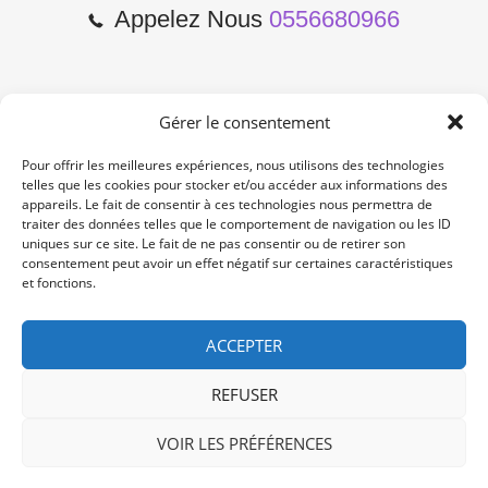
Appelez Nous
0556680966
Gérer le consentement
2 Cours de l'Yser 33800
Bordeaux
Pour offrir les meilleures expériences, nous utilisons des technologies
telles que les cookies pour stocker et/ou accéder aux informations des
appareils. Le fait de consentir à ces technologies nous permettra de
Lun-Samedi: 10:00 -19:00
traiter des données telles que le comportement de navigation ou les ID
Non Stop
uniques sur ce site. Le fait de ne pas consentir ou de retirer son
consentement peut avoir un effet négatif sur certaines caractéristiques
et fonctions.
contact@re-konekt.fr
/
/
ACCEPTER
REFUSER
VOIR LES PRÉFÉRENCES
© 2024 RE KONEKT. All Rights Reserved.